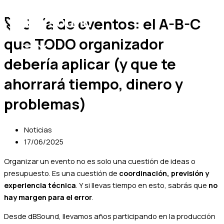
Ir
Nombre
MAIN
MENU
al
🚀 Guía de eventos: el A-B-C
contenido
que TODO organizador
debería aplicar (y que te
ahorrará tiempo, dinero y
problemas)
Noticias
17/06/2025
Organizar un evento no es solo una cuestión de ideas o
presupuesto. Es una cuestión de
coordinación, previsión y
experiencia técnica
. Y si llevas tiempo en esto, sabrás que
no
hay margen para el error
.
Desde dBSound, llevamos años participando en la producción